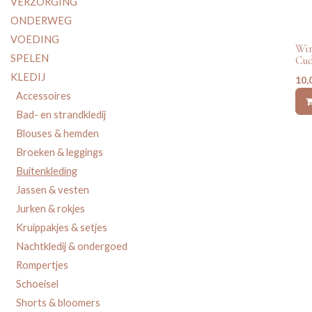
VERZORGING
ONDERWEG
tw
VOEDING
Win
SPELEN
Cud
KLEDIJ
10,
Accessoires
Bad- en strandkledij
Blouses & hemden
Broeken & leggings
Buitenkleding
Jassen & vesten
Jurken & rokjes
Kruippakjes & setjes
Nachtkledij & ondergoed
Rompertjes
Schoeisel
Shorts & bloomers