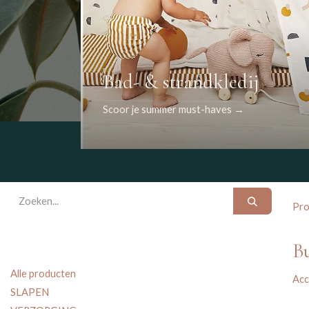
Bad- & strandkledij
Scoor je summer must-haves →
Pro
B
Alle producten
Acc
SLAPEN