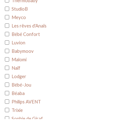
Thermobaby
StudioB
Meyco
Les rêves d'Anaïs
Bébé Confort
Luvion
Babymoov
Malomi
Naïf
Lodger
Bébé-Jou
Béaba
Philips AVENT
Trixie
Sophie de Giraf
Liewood
Petit Bateau