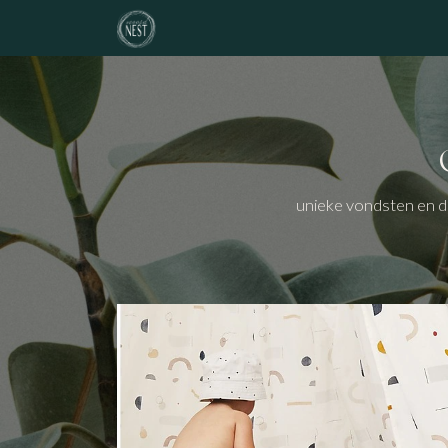
Overslaan naar inhoud
noordNEST
geboortelijst
atelier
unieke vondsten en d