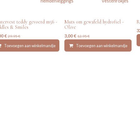
hemden
leggings
vesten
rokjes
eedehands
tweedehands
tervest teddy gevoerd m56 -
Muts 0m gewafeld hydrofiel -
R
dles & Smiles
Olive
3
00
€
3,00
€
29,95
€
12,95
€
Toevoegen aan winkelmandje
Toevoegen aan winkelmandje
Toevoegen aan verlanglijst