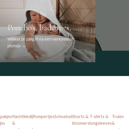
Poncho's, badcapes, ....
Wikkel ze zalig in na een verkoelend
plonsje →
ppakjes
Nachtkledij
Rompertjes
Schoeisel
Shorts &
T-shirts &
Truien
jes
&
bloomers
longsleeves
&