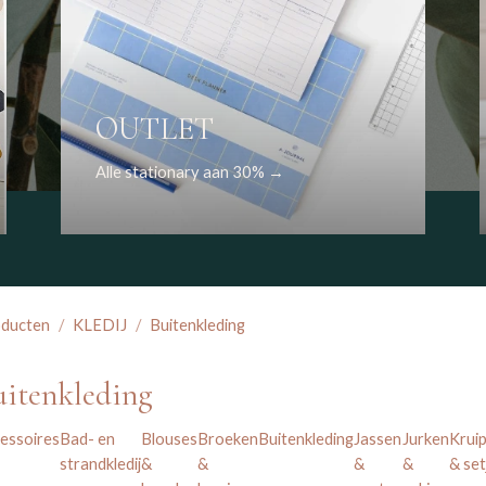
OUTLET
Alle stationary aan 30% →
ducten
KLEDIJ
Buitenkleding
uitenkleding
essoires
Bad- en
Blouses
Broeken
Buitenkleding
Jassen
Jurken
Krui
strandkledij
&
&
&
&
& set