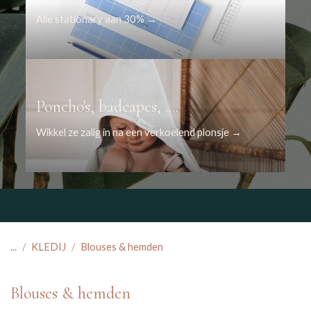
Alle stationary aan 30% →
Poncho's, badcapes, ....
Wikkel ze zalig in na een verkoelend plonsje →
...
KLEDIJ
Blouses & hemden
Blouses & hemden