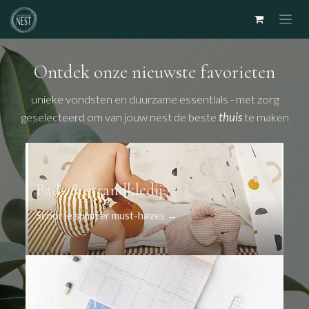
Overslaan naar inhoud
Ontdek onze nieuwste favorieten
unieke vondsten en duurzame essentials - met zorg
geselecteerd om van jouw nest de beste
thuis
te maken
Bad- & strandkledij
Scoor je summer must-haves →
OUTLET