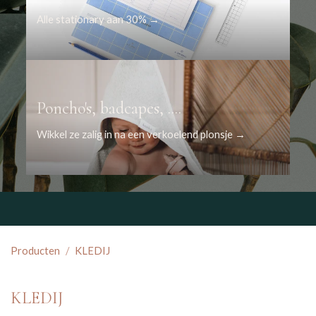
Alle stationary aan 30% →
Poncho's, badcapes, ....
Wikkel ze zalig in na een verkoelend plonsje →
Producten
KLEDIJ
KLEDIJ