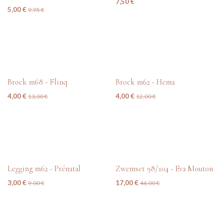
7,50
€
5,00
€
9,95
€
tweedehands
tweedehands
Broek m68 - Flinq
Broek m62 - Hema
4,00
€
4,00
€
13,00
€
12,00
€
tweedehands
tweedehands
Legging m62 - Prénatal
Zwemset 98/104 - Eva Mouton
3,00
€
17,00
€
9,00
€
46,00
€