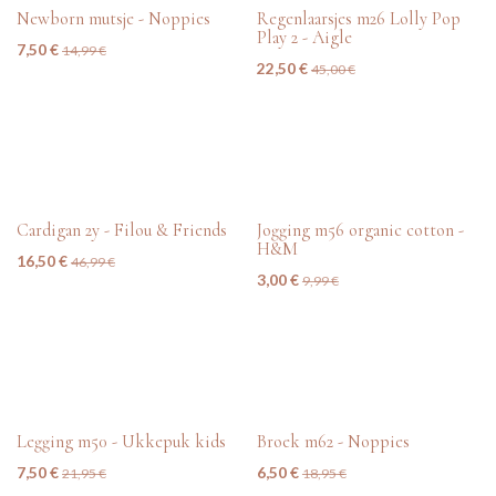
tweedehands
tweedehands
Newborn mutsje - Noppies
Regenlaarsjes m26 Lolly Pop
Play 2 - Aigle
7,50
€
14,99
€
22,50
€
45,00
€
tweedehands
tweedehands
Cardigan 2y - Filou & Friends
Jogging m56 organic cotton -
H&M
16,50
€
46,99
€
3,00
€
9,99
€
tweedehands
tweedehands
Legging m50 - Ukkepuk kids
Broek m62 - Noppies
7,50
€
6,50
€
21,95
€
18,95
€