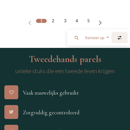
1
2
3
4
5
Sorteer op
Tweedehands parels
unieke stuks die een tweede leven krijgen
Vaak nauwelijks gebruikt
Zorgvuldig gecontroleerd