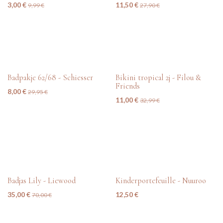
3,00
€
11,50
€
9,99
€
27,90
€
tweedehands
tweedehands
Badpakje 62/68 - Schiesser
Bikini tropical 2j - Filou &
Friends
8,00
€
29,95
€
11,00
€
32,99
€
tweedehands
nieuw
Badjas Lily - Liewood
Kinderportefeuille - Nuuroo
35,00
€
12,50
€
70,00
€