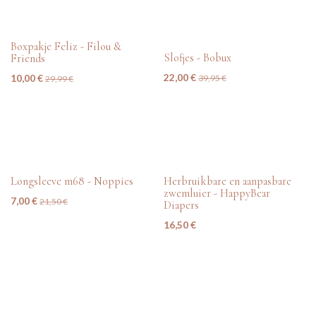
tweedehands
tweedehands
Boxpakje Feliz - Filou &
Slofjes - Bobux
Friends
22,00
€
10,00
€
39,95
€
29,99
€
tweedehands
nieuw
Longsleeve m68 - Noppies
Herbruikbare en aanpasbare
zwemluier - HappyBear
7,00
€
21,50
€
Diapers
16,50
€