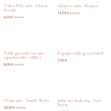
tweedehands
tweedehands
T-shirt Feliz m86 - Filou &
Salopette m80 - Noppies
Friends
11,00
€
34,99
€
6,50
€
19,99
€
tweedehands
tweedehands
Teddy-gevoerde vest met
Regenjas teddy-gevoerd m68
capuchon m80 - HEMA
7,00
€
8,00
€
23,99
€
tweedehands
tweedehands
Oliejas m62 - Tumble 'N Dry
Jurkje met body m74 - Petit
Bateau
18,00
€
49,99
€