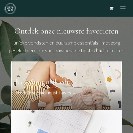
Overslaan naar inhoud
Ontdek onze nieuwste favorieten
unieke vondsten en duurzame essentials - met zorg
geselecteerd om van jouw nest de beste
thuis
te maken
Bad- & strandkledij
Scoor je summer must-haves →
OUTLET