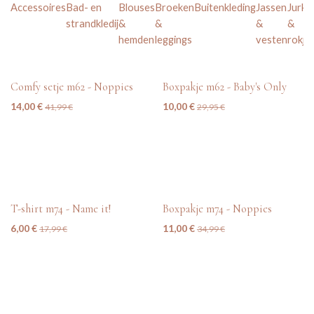
Accessoires
Bad- en
Blouses
Broeken
Buitenkleding
Jassen
Jurke
strandkledij
&
&
&
&
hemden
leggings
vesten
rokje
tweedehands
tweedehands
Comfy setje m62 - Noppies
Boxpakje m62 - Baby's Only
14,00
€
10,00
€
41,99
€
29,95
€
tweedehands
tweedehands
T-shirt m74 - Name it!
Boxpakje m74 - Noppies
6,00
€
11,00
€
17,99
€
34,99
€