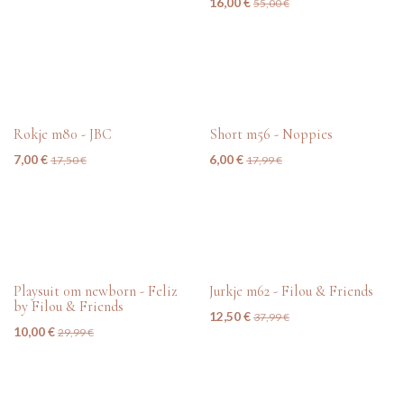
16,00
€
55,00
€
tweedehands
tweedehands
Rokje m80 - JBC
Short m56 - Noppies
7,00
€
6,00
€
17,50
€
17,99
€
tweedehands
tweedehands
Playsuit 0m newborn - Feliz
Jurkje m62 - Filou & Friends
by Filou & Friends
12,50
€
37,99
€
10,00
€
29,99
€