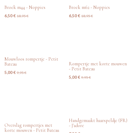
tweedehands
tweedehands
Broek m44 - Noppies
Broek m62 - Noppies
6,50
€
6,50
€
18,95
€
18,95
€
tweedehands
tweedehands
Mouwloos rompertje - Petit
Rompertje met korte mouwen
Bateau
- Petit Bateau
5,00
€
9,95
€
5,00
€
9,95
€
tweedehands
nieuw
Handgemaakt haarspeldje (FR)
Overslag rompertjes met
- J'adore
korte mouwen - Petit Bateau