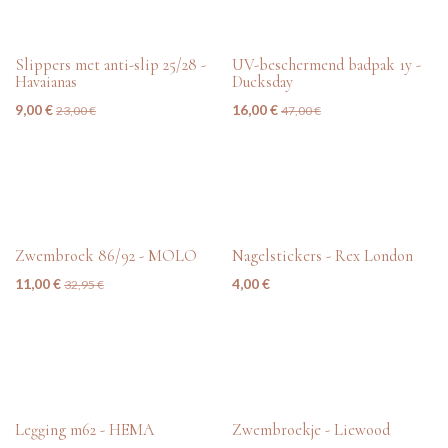
tweedehands
tweedehands
Slippers met anti-slip 25/28 -
UV-beschermend badpak 1y -
Havaianas
Ducksday
9,00
€
16,00
€
23,00
€
47,00
€
tweedehands
nieuw
Zwembroek 86/92 - MOLO
Nagelstickers - Rex London
11,00
€
4,00
€
32,95
€
tweedehands
tweedehands
Legging m62 - HEMA
Zwembroekje - Liewood