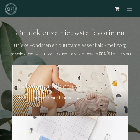
Overslaan naar inhoud
Ontdek onze nieuwste favorieten
unieke vondsten en duurzame essentials - met zorg
geselecteerd om van jouw nest de beste
thuis
te maken
Bad- & strandkledij
Scoor je summer must-haves →
OUTLET