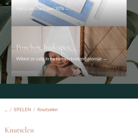
Alle stationary aan 30% →
Poncho's, badcapes, ....
Wikkel ze zalig in na een verkoelend plonsje →
...
SPELEN
Knutselen
Knutselen