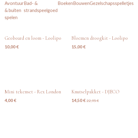
Avontuur
Bad- &
Boeken
Bouwen
Gezelschapsspelletjes
H
& buiten
strandspeelgoed
s
spelen
nieuw
nieuw
Geoboard en loom - Loolipo
Bloemen droogkit - Loolipo
10,00
€
15,00
€
tweedehands
nieuw
Mini tekenset - Rex London
Knutselpakket - DJECO
4,00
€
14,50
€
22,95
€