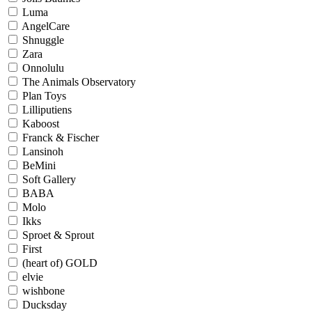
Luma
AngelCare
Shnuggle
Zara
Onnolulu
The Animals Observatory
Plan Toys
Lilliputiens
Kaboost
Franck & Fischer
Lansinoh
BeMini
Soft Gallery
BABA
Molo
Ikks
Sproet & Sprout
First
(heart of) GOLD
elvie
wishbone
Ducksday