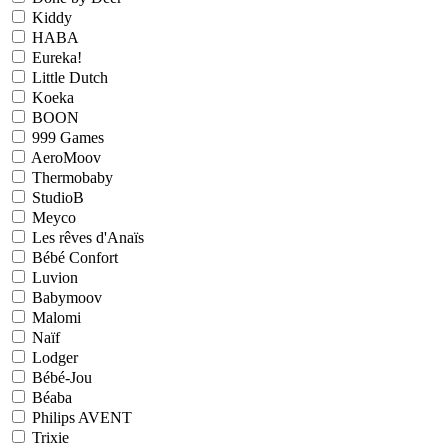
Kiddy
HABA
Eureka!
Little Dutch
Koeka
BOON
999 Games
AeroMoov
Thermobaby
StudioB
Meyco
Les rêves d'Anaïs
Bébé Confort
Luvion
Babymoov
Malomi
Naïf
Lodger
Bébé-Jou
Béaba
Philips AVENT
Trixie