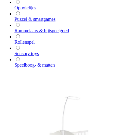
Op wieltjes
Puzzel & smartgames
Rammelaars & bijtspeelgoed
Rollenspel
Sensory toys
Speelboog- & matten