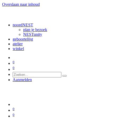
Overslaan naar inhoud
noordNEST
plan je bezoek
NESTunity
geboortelijst
atelier
winkel
0
0
Aanmelden
0
0