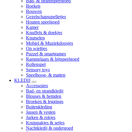
Bad- & strandspeelgoed
Boeken
Bouwen
Gezelschapsspelletjes
Houten speelgoed
Kamer
Knuffels & doekjes
Knutselen
Mobiel & Muziekdoosjes
Op wieltjes
Puzzel & smartgames
Rammelaars & bijtspeelgoed
Rollenspel
Sensory toys
Speelboog- & matten
KLEDIJ
Accessoires
Bad- en strandkledij
Blouses & hemden
Broeken & leggings
Buitenkleding
Jassen & vesten
Jurken & rokjes
Kruippakjes & setjes
Nachtkledij & ondergoed