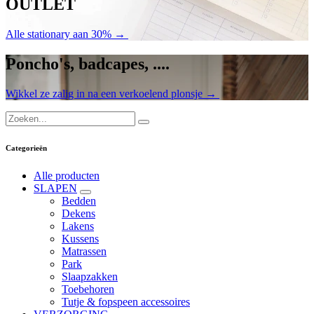
OUTLET
Alle stationary aan 30% →
Poncho's, badcapes, ....
Wikkel ze zalig in na een verkoelend plonsje →
Categorieën
Alle producten
SLAPEN
Bedden
Dekens
Lakens
Kussens
Matrassen
Park
Slaapzakken
Toebehoren
Tutje & fopspeen accessoires