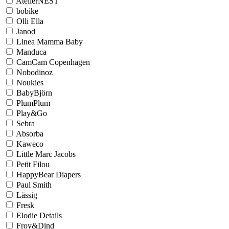
AtelierNEST
bobike
Olli Ella
Janod
Linea Mamma Baby
Manduca
CamCam Copenhagen
Nobodinoz
Noukies
BabyBjörn
PlumPlum
Play&Go
Sebra
Absorba
Kaweco
Little Marc Jacobs
Petit Filou
HappyBear Diapers
Paul Smith
Lässig
Fresk
Elodie Details
Froy&Dind