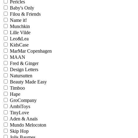
Pericles
Baby's Only
Filou & Friends
Name it!
Munchkin
Lille Vilde
Leo&Lea
KidsCase
MarMar Copenhagen
MAAN
Fred & Ginger
Design Letters
Natursutten
Beauty Made Easy
Timboo
Hape
GroCompany
AmbiToys
TinyLove
Aden & Anaïs
Mundo Melocoton
Skip Hop
Jolis Baumes