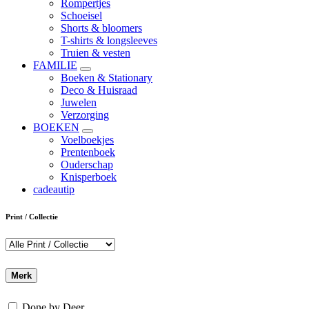
Rompertjes
Schoeisel
Shorts & bloomers
T-shirts & longsleeves
Truien & vesten
FAMILIE
Boeken & Stationary
Deco & Huisraad
Juwelen
Verzorging
BOEKEN
Voelboekjes
Prentenboek
Ouderschap
Knisperboek
cadeautip
Print / Collectie
Merk
Done by Deer