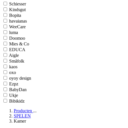
Schiesser
Kindsgut
Bopita
havaianas
WeeCare
luma
Doomoo
Mies & Co
EDUCA
Aigle
Småfolk
kaos
oxo
oyoy design
Ezpz
BabyDan
Ukje
Bibikidz
Producten
...
SPELEN
Kamer