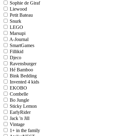
Sophie de Giraf
Liewood
Petit Bateau
Snurk
LEGO
Marsupi
A-Journal
SmartGames
Fillikid
Djeco
Ravensburger
Hé Bamboo
Bink Bedding
Invented 4 kids
EKOBO
Combelle
Bo Jungle
Sticky Lemon
EarlyRider
Jack 'n Jill
Vintage
1+ in the family