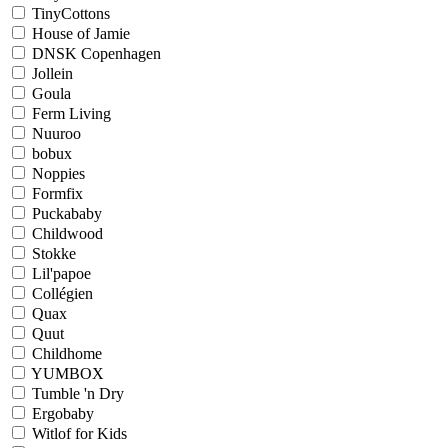
TinyCottons
House of Jamie
DNSK Copenhagen
Jollein
Goula
Ferm Living
Nuuroo
bobux
Noppies
Formfix
Puckababy
Childwood
Stokke
Lil'papoe
Collégien
Quax
Quut
Childhome
YUMBOX
Tumble 'n Dry
Ergobaby
Witlof for Kids