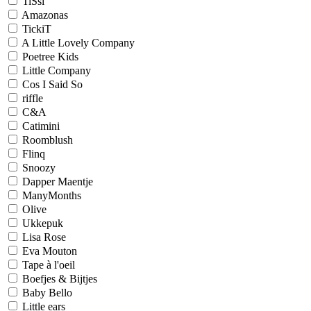
TiSsi
Amazonas
TickiT
A Little Lovely Company
Poetree Kids
Little Company
Cos I Said So
riffle
C&A
Catimini
Roomblush
Flinq
Snoozy
Dapper Maentje
ManyMonths
Olive
Ukkepuk
Lisa Rose
Eva Mouton
Tape à l'oeil
Boefjes & Bijtjes
Baby Bello
Little ears