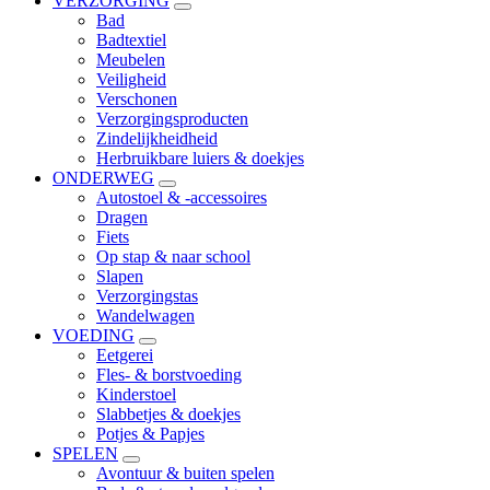
VERZORGING
Bad
Badtextiel
Meubelen
Veiligheid
Verschonen
Verzorgingsproducten
Zindelijkheidheid
Herbruikbare luiers & doekjes
ONDERWEG
Autostoel & -accessoires
Dragen
Fiets
Op stap & naar school
Slapen
Verzorgingstas
Wandelwagen
VOEDING
Eetgerei
Fles- & borstvoeding
Kinderstoel
Slabbetjes & doekjes
Potjes & Papjes
SPELEN
Avontuur & buiten spelen