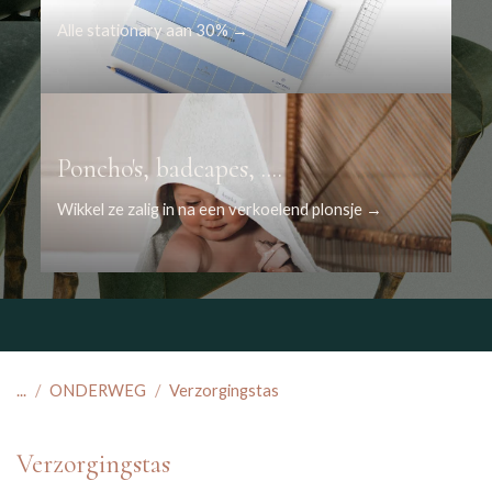
Alle stationary aan 30% →
Poncho's, badcapes, ....
Wikkel ze zalig in na een verkoelend plonsje →
...
ONDERWEG
Verzorgingstas
Verzorgingstas