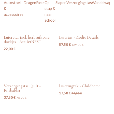
Autostoel
Dragen
Fiets
Op
Slapen
Verzorgingstas
Wandelwage
& -
stap &
accessoires
naar
school
tweedehands
tweedehands
Luieretui incl. herbruikbare
Luiertas - Elodie Details
doekjes - AtelierNEST
57,50
€
129,00
€
22,00
€
tweedehands
tweedehands
Verzorgingstas Quilt -
Luierrugzak - Childhome
Filibabba
37,50
€
79,90
€
37,50
€
76,90
€