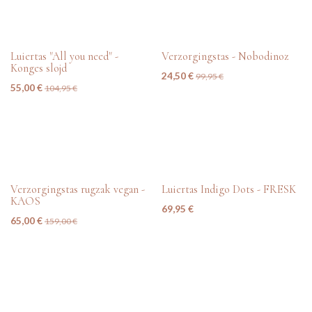
tweedehands
Beschadiging
Luiertas "All you need" -
Verzorgingstas - Nobodinoz
Konges slojd
24,50
€
99,95
€
55,00
€
104,95
€
tweedehands
nieuw
Verzorgingstas rugzak vegan -
Luiertas Indigo Dots - FRESK
KAOS
69,95
€
65,00
€
159,00
€
nieuw