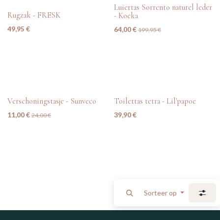
tweedehands
Luiertas Sorrento naturel leder
Rugzak - FRESK
- Koeka
49,95
€
64,00
€
199,95
€
tweedehands
nieuw
Verschoningstasje - Sunveco
Toilettas tetra - Lil'papoe
11,00
€
39,90
€
24,00
€
Sorteer op