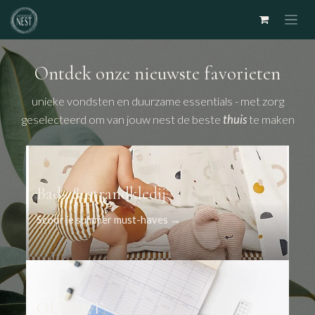
Overslaan naar inhoud
Ontdek onze nieuwste favorieten
unieke vondsten en duurzame essentials - met zorg
geselecteerd om van jouw nest de beste
thuis
te maken
Bad- & strandkledij
Scoor je summer must-haves →
OUTLET