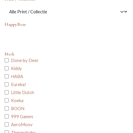
HappyBear
Merk
Done by Deer
Kiddy
HABA
Eureka!
Little Dutch
Koeka
BOON
999 Games
AeroMoov
Thermobaby