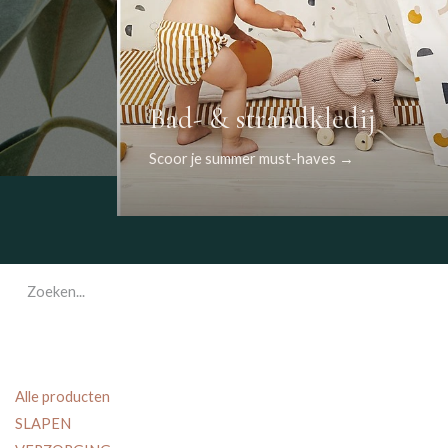
Bad- & strandkledij
Scoor je summer must-haves →
Alle producten
SLAPEN