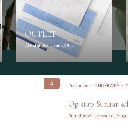
OUTLET
Alle stationary aan 30% →
Producten
ONDERWEG
O
Op stap & naar sc
Autostoel & -accessoires
Drage