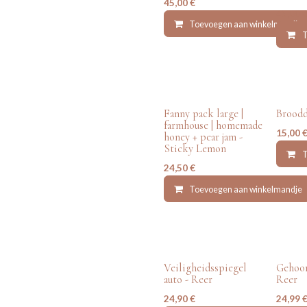
45,00
€
45,00
Toevoegen aan winkelmandje
T
tweede
nieuw
Fanny pack large |
Brood
farmhouse | homemade
15,00
honey + pear jam -
Sticky Lemon
T
24,50
€
Toevoegen aan winkelmandje
nieuw
nieu
Veiligheidsspiegel
Gehoor
auto - Reer
Reer
24,90
€
24,99