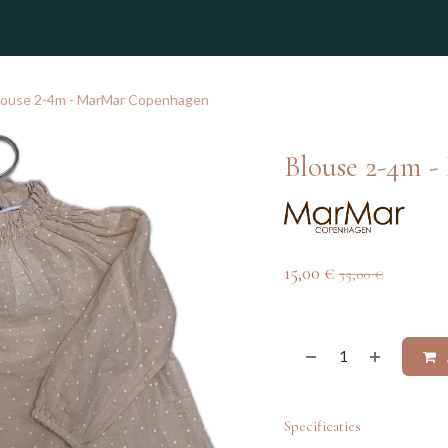
winkel
louse 2-4m - MarMar Copenhagen
Blouse 2-4m 
15,00
€
35,00
€
Specificaties