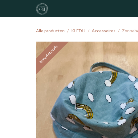
Overslaan naar inhoud
noordNEST
geboortelijst
atelier
Alle producten
KLEDIJ
Accessoires
Zonneho
tweedehands