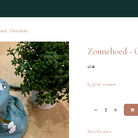
winkel
ed - Onnolulu
Zonnehoed - 
6,50
€
13,00
€
Specificaties