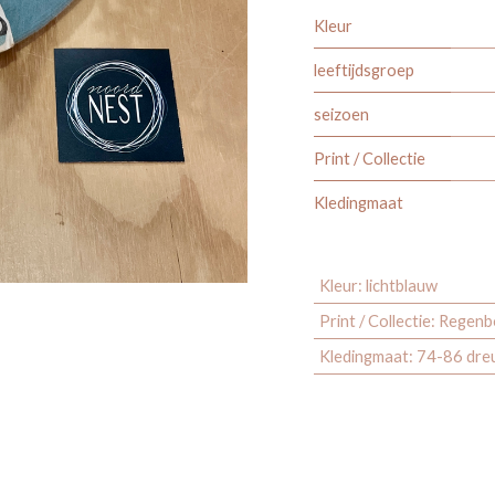
Kleur
leeftijdsgroep
seizoen
Print / Collectie
Kledingmaat
Kleur
:
lichtblauw
Print / Collectie
:
Regenbo
Kledingmaat
:
74-86 dre