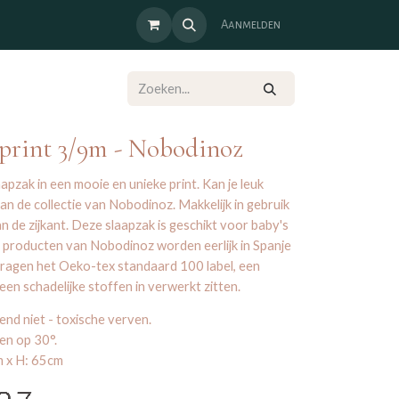
Aanmelden
print 3/9m - Nobodinoz
pzak in een mooie en unieke print. Kan je leuk
n de collectie van Nobodinoz. Makkelijk in gebruik
an de zijkant. Deze slaapzak is geschikt voor baby's
e producten van Nobodinoz worden eerlijk in Spanje
dragen het Oeko-tex standaard 100 label, een
geen schadelijke stoffen in verwerkt zitten.
tend niet - toxische verven.
n op 30°.
m x H: 65cm