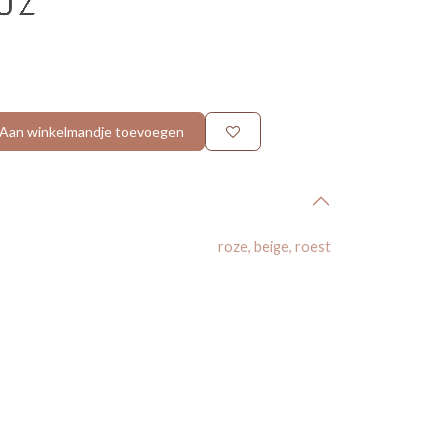
Aan winkelmandje toevoegen
roze
,
beige
,
roest