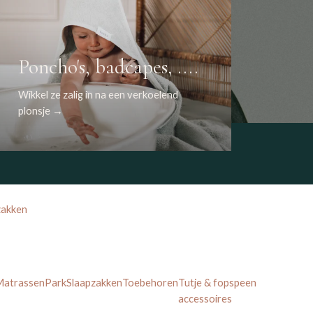
Poncho's, badcapes, ....
Wikkel ze zalig in na een verkoelend
plonsje →
zakken
atrassen
Park
Slaapzakken
Toebehoren
Tutje & fopspeen
accessoires