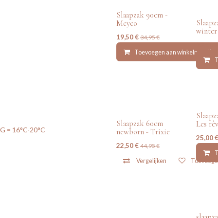
tweedehands
tweede
Slaapzak 90cm -
Slaap
Meyco
winter
19,50
€
34,95
€
28,50
Toevoegen aan winkelmandje
T
tweedehands
tweede
Slaapz
Slaapzak 60cm
Les rêv
OG = 16°C-20°C
newborn - Trixie
25,00
22,50
€
44,95
€
T
Vergelijken
Toevoegen
tweedehands
tweede
slaapz