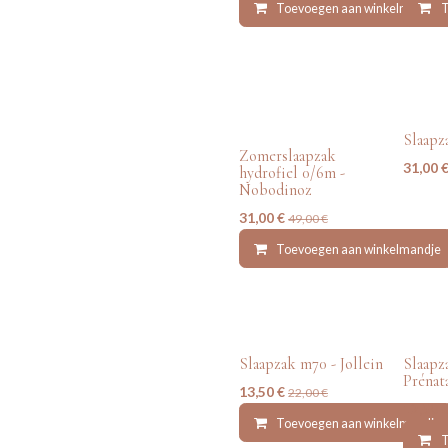
Toevoegen aan winkelmandje
T
tweedehands
tweede
Slaapz
Zomerslaapzak
31,00
hydrofiel 0/6m -
Nobodinoz
31,00
€
49,00
€
Toevoegen aan winkelmandje
tweedehands
tweede
Slaapzak m70 - Jollein
Slaapz
Prénat
13,50
€
22,00
€
12,50
Toevoegen aan winkelmandje
T