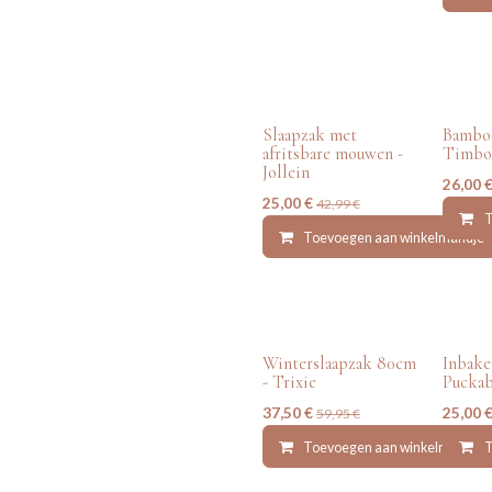
tweedehands
tweede
Slaapzak met
Bamboo
afritsbare mouwen -
Timbo
Jollein
26,00
25,00
€
42,99
€
T
Toevoegen aan winkelmandje
tweedehands
tweede
Winterslaapzak 80cm
Inbake
- Trixie
Pucka
37,50
€
25,00
59,95
€
Toevoegen aan winkelmandje
T