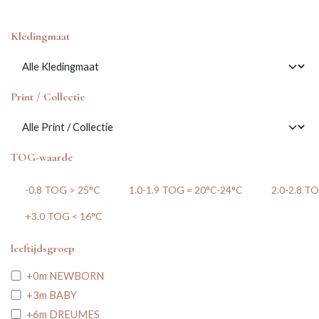
Kledingmaat
Print / Collectie
TOG-waarde
-0.8 TOG > 25°C
1.0-1.9 TOG = 20°C-24°C
2.0-2.8 T
+3.0 TOG < 16°C
leeftijdsgroep
+0m NEWBORN
+3m BABY
+6m DREUMES