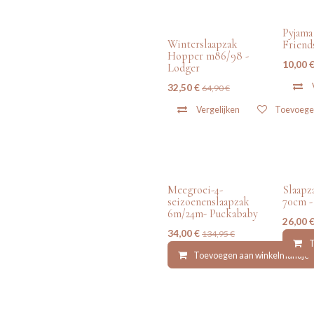
tweedehands
tweede
Pyjama
Winterslaapzak
Friend
Hopper m86/98 -
10,00
Lodger
32,50
€
64,90
€
Vergelijken
Toevoegen
tweedehands
tweede
Meegroei-4-
Slaapz
seizoenenslaapzak
70cm -
6m/24m- Puckababy
26,00
34,00
€
134,95
€
T
Toevoegen aan winkelmandje