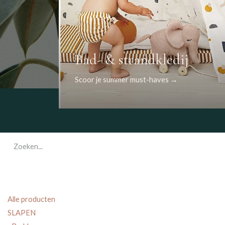
Bad- & strandkledij
Scoor je summer must-haves →
Alle producten
SLAPEN