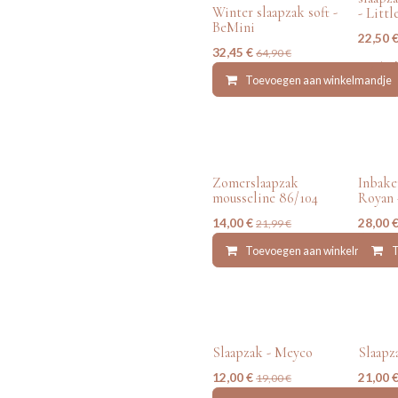
Winter slaapzak soft -
- Litt
BeMini
22,50
32,45
€
64,90
€
Toevoegen aan winkelmandje
tweedehands
tweede
Zomerslaapzak
Inbake
mousseline 86/104
Royan 
14,00
€
28,00
21,99
€
Toevoegen aan winkelmandje
T
tweedehands
tweede
Slaapzak - Meyco
Slaapz
12,00
€
21,00
19,00
€