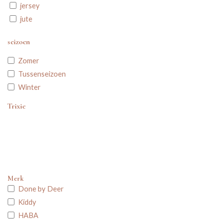
jersey
jute
kurk
seizoen
bio-karton (afwasbaar)
leder
Zomer
hout
Tussenseizoen
Recycled plastics
Winter
Tetra / Hydrofiel
Trixie
Badstof
Katoen
Teddy
Viscose
Wol
Merk
Molton
Done by Deer
Gebreid / Gehaakt
Kiddy
Wafelstof
HABA
Bamboo