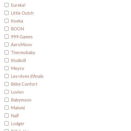
Eureka!
Natuurlijk rubber
Little Dutch
Koeka
BOON
999 Games
AeroMoov
Thermobaby
StudioB
Meyco
Les rêves d'Anaïs
Bébé Confort
Luvion
Babymoov
Malomi
Naïf
Lodger