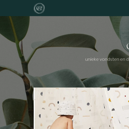
Overslaan naar inhoud
noordNEST
geboortelijst
atelier
unieke vondsten en d