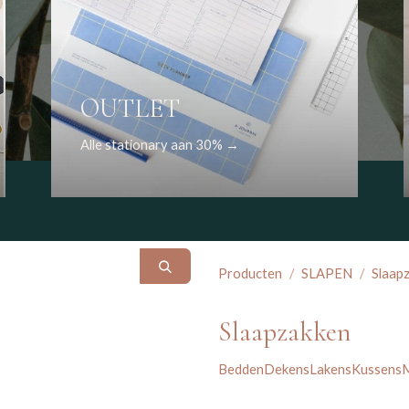
OUTLET
Alle stationary aan 30% →
Producten
SLAPEN
Slaap
Slaapzakken
Bedden
Dekens
Lakens
Kussens
M