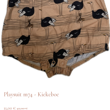
Playsuit m74 - Kiekeboe
11,00
€
42,00
€