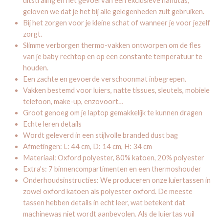
uitstraling en het gevoel van een exclusieve handtas,
geloven we dat je het bij alle gelegenheden zult gebruiken.
Bij het zorgen voor je kleine schat of wanneer je voor jezelf
zorgt.
Slimme verborgen thermo-vakken ontworpen om de fles
van je baby rechtop en op een constante temperatuur te
houden.
Een zachte en gevoerde verschoonmat inbegrepen.
Vakken bestemd voor luiers, natte tissues, sleutels, mobiele
telefoon, make-up, enzovoort…
Groot genoeg om je laptop gemakkelijk te kunnen dragen
Echte leren details
Wordt geleverd in een stijlvolle branded dust bag
Afmetingen: L: 44 cm, D: 14 cm, H: 34 cm
Materiaal: Oxford polyester, 80% katoen, 20% polyester
Extra's: 7 binnencompartimenten en een thermoshouder
Onderhoudsinstructies: We produceren onze luiertassen in
zowel oxford katoen als polyester oxford. De meeste
tassen hebben details in echt leer, wat betekent dat
machinewas niet wordt aanbevolen. Als de luiertas vuil