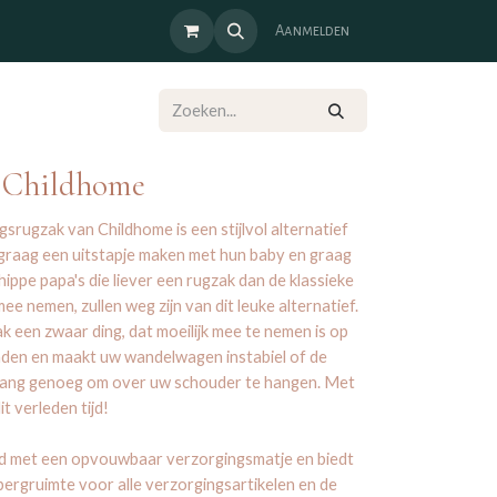
Aanmelden
- Childhome
gsrugzak van Childhome is een stijlvol alternatief
graag een uitstapje maken met hun baby en graag
hippe papa's die liever een rugzak dan de klassieke
ee nemen, zullen weg zijn van dit leuke alternatief.
k een zwaar ding, dat moeilijk mee te nemen is op
laden en maakt uw wandelwagen instabiel of de
 lang genoeg om over uw schouder te hangen. Met
t verleden tijd!
d met een opvouwbaar verzorgingsmatje en biedt
rgruimte voor alle verzorgingsartikelen en de