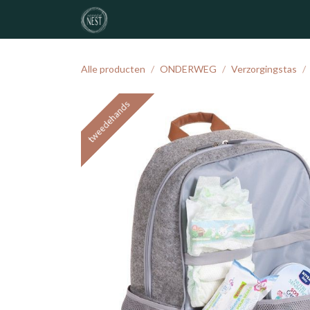
Overslaan naar inhoud
noordNEST
geboortelijst
atelier
Alle producten
ONDERWEG
Verzorgingstas
tweedehands
tweedehands