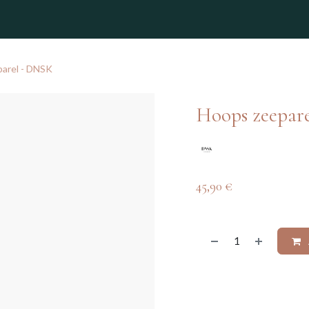
winkel
arel - DNSK
Hoops zeepar
45,90
€