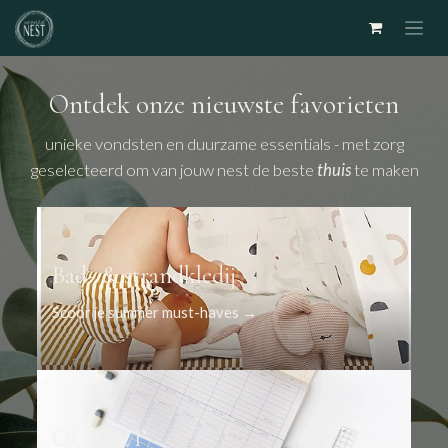
Overslaan naar inhoud
Ontdek onze nieuwste favorieten
unieke vondsten en duurzame essentials - met zorg
geselecteerd om van jouw nest de beste
thuis
te maken
Bad- & strandkledij
Scoor je summer must-haves →
OUTLET