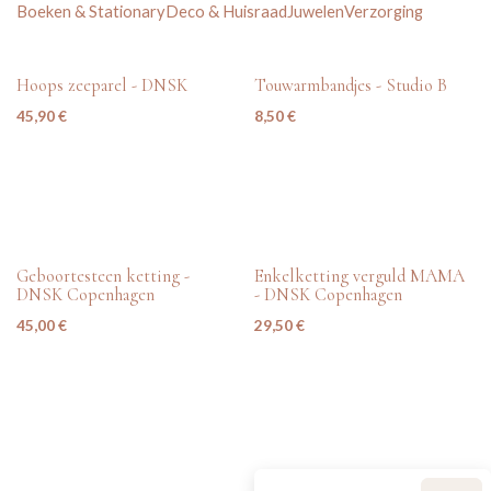
Boeken & Stationary
Deco & Huisraad
Juwelen
Verzorging
nieuw
nieuw
Hoops zeeparel - DNSK
Touwarmbandjes - Studio B
45,90
€
8,50
€
nieuw
nieuw
Geboortesteen ketting -
Enkelketting verguld MAMA
DNSK Copenhagen
- DNSK Copenhagen
45,00
€
29,50
€