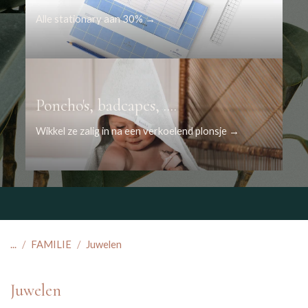
Alle stationary aan 30% →
Poncho's, badcapes, ....
Wikkel ze zalig in na een verkoelend plonsje →
...
FAMILIE
Juwelen
Juwelen