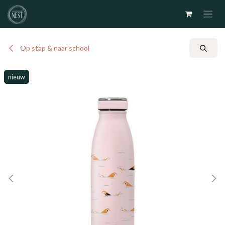
Overslaan naar inhoud
Op stap & naar school
nieuw
nieuw