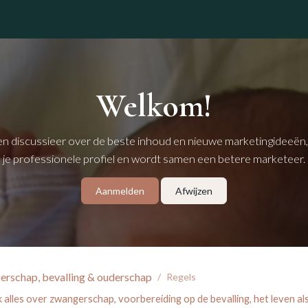
winkel
Welkom!
en discussieer over de beste inhoud en nieuwe marketingideeën
je professionele profiel en wordt samen een betere marketeer.
Aanmelden
Afwijzen
rschap, bevalling & ouderschap
Regels
alles over zwangerschap, voorbereiding op de bevalling, het leven als