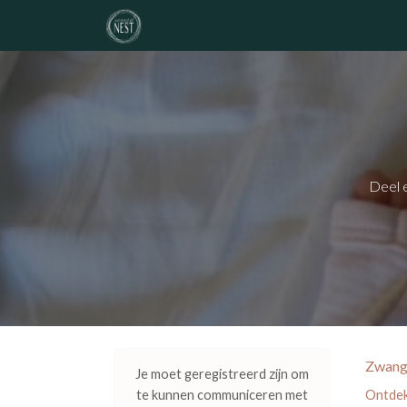
Overslaan naar inhoud
noordNEST
geboortelijst
atelier
Deel 
Zwange
Je moet geregistreerd zijn om
te kunnen communiceren met
Ontdek 