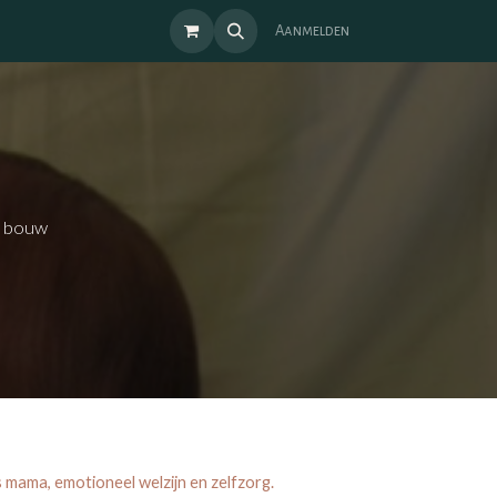
Aanmelden
, bouw
 mama, emotioneel welzijn en zelfzorg.