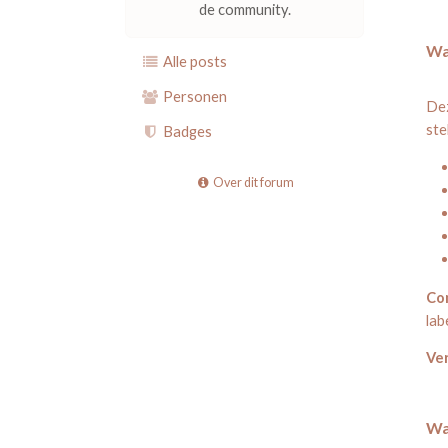
de community.
Wa
Alle posts
Personen
Dez
ste
Badges
Over dit forum
Con
lab
Ver
Wa