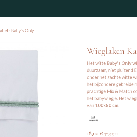
winkel
bel - Baby's Only
Wieglaken Kab
Het witte
Baby's Only w
duurzaam, niet pluizend E
onder het zachte witte wi
het bijzondere gebreide m
prachtige Mix & Match co
het babywiegje. Het wieg
van
100x80 cm
.
18,00
€
32,95
€