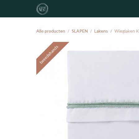
Overslaan naar inhoud
noordNEST
geboortelijst
atelier
Alle producten
SLAPEN
Lakens
Wieglaken Ka
tweedehands
tweedehands