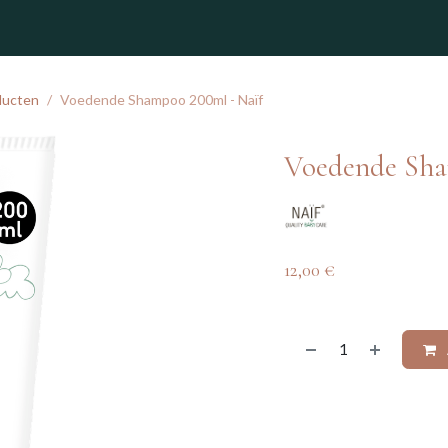
winkel
ducten
Voedende Shampoo 200ml - Naïf
Voedende Sha
12,00
€