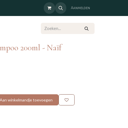
Aanmelden
mpoo 200ml - Naïf
Aan winkelmandje toevoegen