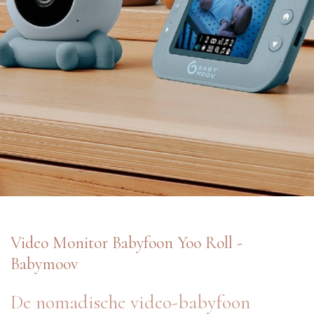
Video Monitor Babyfoon Yoo Roll -
Babymoov
De nomadische video-babyfoon