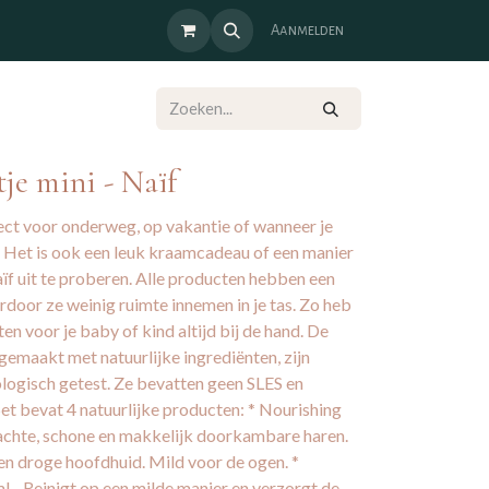
Aanmelden
je mini - Naïf
fect voor onderweg, op vakantie of wanneer je
t. Het is ook een leuk kraamcadeau of een manier
f uit te proberen. Alle producten hebben een
rdoor ze weinig ruimte innemen in je tas. Zo heb
ten voor je baby of kind altijd bij de hand. De
gemaakt met natuurlijke ingrediënten, zijn
logisch getest. Ze bevatten geen SLES en
et bevat 4 natuurlijke producten: * Nourishing
chte, schone en makkelijk doorkambare haren.
n droge hoofdhuid. Mild voor de ogen. *
 - Reinigt op een milde manier en verzorgt de