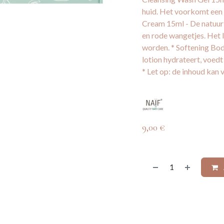
huid. Het voorkomt een d
Cream 15ml - De natuurl
en rode wangetjes. Het l
worden. * Softening Bod
lotion hydrateert, voedt
* Let op: de inhoud kan v
9,00
€