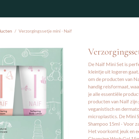
winkel
ducten
Verzorgingssetje mini - Naïf
Verzorgingsset
De Naïf Mini Set is per
kleintje uit logeren gaa
om de producten van Naï
handig reisformaat, waa
je alle essentiële produc
producten van Naïf zijn 
veganistisch en dermato
microplastics. De Mini S
Shampoo 15ml - Voor za
Het voorkomt jeuk en ee
Cleansing Wash Gel 15ml