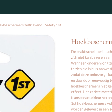
winkel
kbeschermers zelfklevend - Safety 1st
Hoekbescherme
De praktische hoekbesche
zich niet kan bezeren aan
Wanneer kinderen jong zi
te zien die in huis aanwez
zodat deze onbezorgd kan
en daardoor eenvoudig te
hoekbeschermers niet ge
effect. Het zachte materi
transparante kleur verand
1st hoekbeschermers vol
worden geleverd in een se