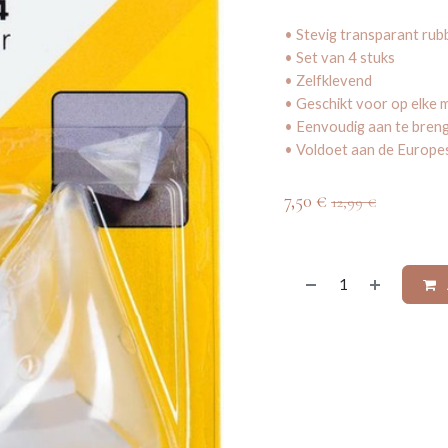
• Stevig transparant rub
• Set van 4 stuks
• Zelfklevend
• Geschikt voor op elke m
• Eenvoudig aan te breng
• Voldoet aan de Europe
7,50
€
12,99
€