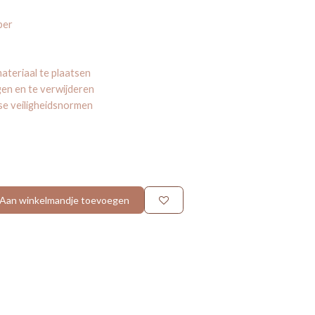
ber
ateriaal te plaatsen
en en te verwijderen
se veiligheidsnormen
Aan winkelmandje toevoegen