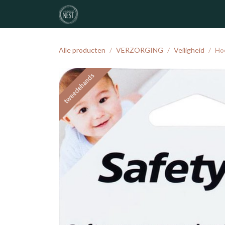
Overslaan naar inhoud
noordNEST
geboortelijst
atelier
Alle producten
VERZORGING
Veiligheid
Hoe
tweedehands
tweedehands