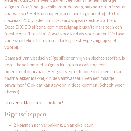
kleuren, duurzaam, weerbaar en veel items met een handige
zuignap. Ook is het geschikt voor de oven, magnetron, vriezer en
vaatwasser! Het kan temperaturen aan beginnend bij -40 tot
maximaal 230 graden. En uiteraard vrij van slechte stoffen.
Deze EKOBO silicone kom met zuignap blush/terra is toch een
feestje om uit te eten? Zowel voor kind als voor ouder. Die fase
van zwaartekracht testen is dankzij de stevige zuignap snel
voorbij.
Gemaakt van voedsel veilige siliconen vrij van slechte stoffen, is
deze Ekobo kom met zuignap blush/terra ook nog eens
ontzettend duurzaam. Het gaat vele eetmomenten mee en kan
daarna lekker makkelijk in de vaatwasser. Even een maaltje
opwarmen? Ook dat kan gewoon in deze kommen! Scheelt weer
afwas :).
In
diverse kleuren
beschikbaar!
Eigenschappen
2 kommen per verpakking, 1 van elke kleur