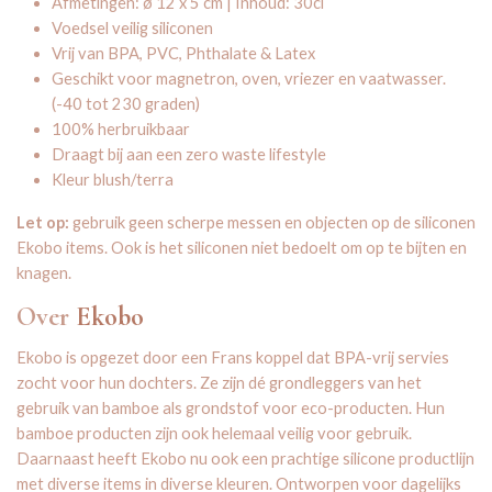
Afmetingen: ø 12 x 5 cm | Inhoud: 30cl
Voedsel veilig siliconen
Vrij van BPA, PVC, Phthalate & Latex
Geschikt voor magnetron, oven, vriezer en vaatwasser.
(-40 tot 230 graden)
100% herbruikbaar
Draagt bij aan een zero waste lifestyle
Kleur blush/terra
Let op:
gebruik geen scherpe messen en objecten op de siliconen
Ekobo items. Ook is het siliconen niet bedoelt om op te bijten en
knagen.
Over
Ekobo
Ekobo is opgezet door een Frans koppel dat BPA-vrij servies
zocht voor hun dochters. Ze zijn dé grondleggers van het
gebruik van bamboe als grondstof voor eco-producten. Hun
bamboe producten zijn ook helemaal veilig voor gebruik.
Daarnaast heeft Ekobo nu ook een prachtige silicone productlijn
met diverse items in diverse kleuren. Ontworpen voor dagelijks