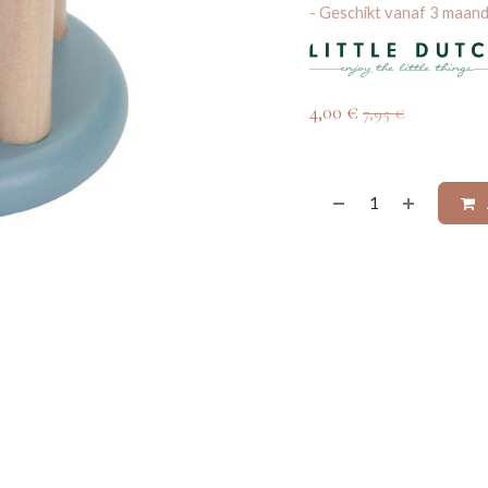
- Geschikt vanaf 3 maand
4,00
€
7,95
€