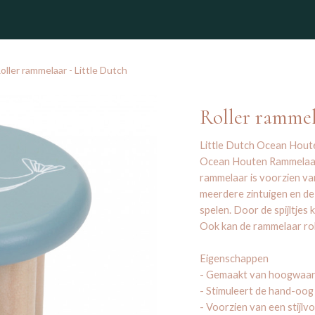
winkel
oller rammelaar - Little Dutch
Roller rammel
Little Dutch Ocean Houte
Ocean Houten Rammelaar R
rammelaar is voorzien va
meerdere zintuigen en de v
spelen. Door de spijltjes
Ook kan de rammelaar roll
Eigenschappen
- Gemaakt van hoogwaar
- Stimuleert de hand-oog
- Voorzien van een stijlv