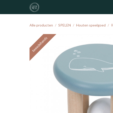
Overslaan naar inhoud
noordNEST
geboortelijst
atelier
Alle producten
SPELEN
Houten speelgoed
R
tweedehands
tweedehands