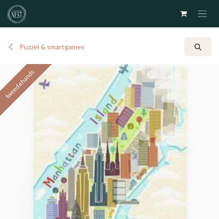
Overslaan naar inhoud
Puzzel & smartgames
tweedehands