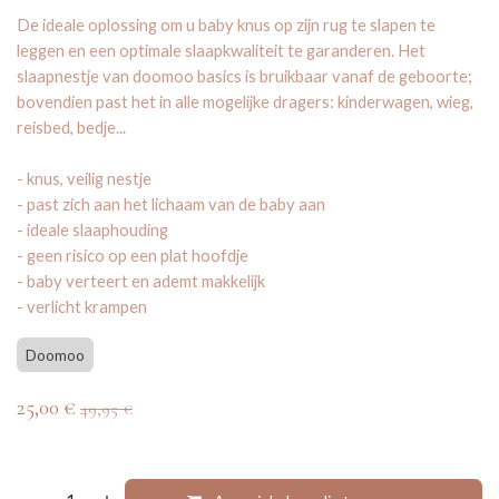
De ideale oplossing om u baby knus op zijn rug te slapen te
leggen en een optimale slaapkwaliteit te garanderen. Het
slaapnestje van doomoo basics is bruikbaar vanaf de geboorte;
bovendien past het in alle mogelijke dragers: kinderwagen, wieg,
reisbed, bedje...
- knus, veilig nestje
- past zich aan het lichaam van de baby aan
- ideale slaaphouding
- geen risico op een plat hoofdje
- baby verteert en ademt makkelijk
- verlicht krampen
Doomoo
25,00
€
49,95
€