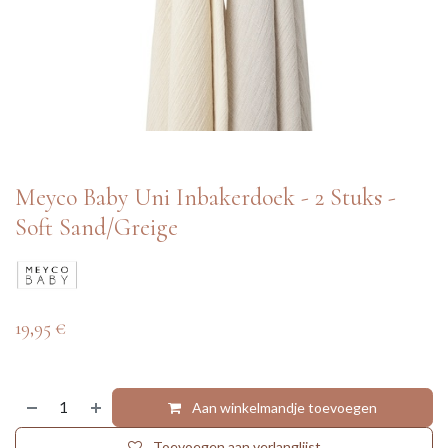
Meyco Baby Uni Inbakerdoek - 2 Stuks -
Soft Sand/Greige
19,95
€
Aan winkelmandje toevoegen
Toevoegen aan verlanglijst