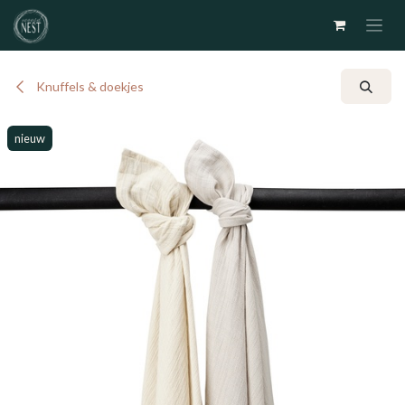
Overslaan naar inhoud
Knuffels & doekjes
nieuw