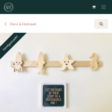
Overslaan naar inhoud
Deco & Huisraad
handgemaakt