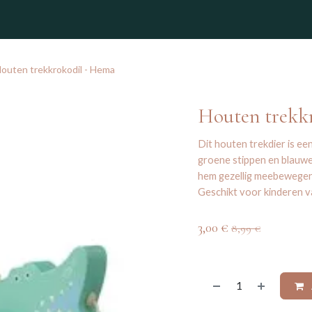
winkel
outen trekkrokodil - Hema
Houten trekk
Dit houten trekdier is ee
groene stippen en blauwe 
hem gezellig meebewegen.
Geschikt voor kinderen 
3,00
€
8,99
€