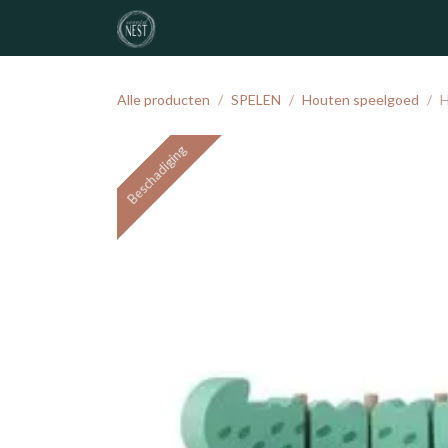
Overslaan naar inhoud
noordNEST
geboortelijst
atelier
Alle producten
SPELEN
Houten speelgoed
H
Beschadiging
Beschadiging