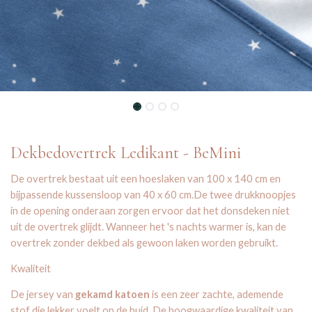
Dekbedovertrek Ledikant - BeMini
De overtrek bestaat uit een hoeslaken van 100 x 140 cm en
bijpassende kussensloop van 40 x 60 cm.De twee drukknoopjes
in de opening onderaan zorgen ervoor dat het donsdeken niet
uit de overtrek glijdt. Wanneer het 's nachts warmer is, kan de
overtrek zonder dekbed als gewoon laken worden gebruikt.
Kwaliteit
De jersey van
gekamd katoen
is een zeer zachte, ademende
stof die lekker voelt op de huid. De hoogwaardige kwaliteit van