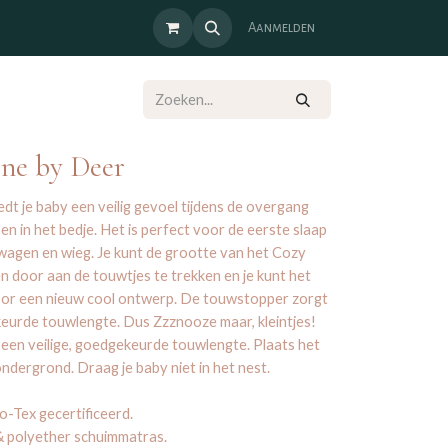
Aanmelden
one by Deer
edt je baby een veilig gevoel tijdens de overgang
en in het bedje. Het is perfect voor de eerste slaap
rwagen en wieg. Je kunt de grootte van het Cozy
 door aan de touwtjes te trekken en je kunt het
oor een nieuw cool ontwerp. De touwstopper zorgt
keurde touwlengte. Dus Zzznooze maar, kleintjes!
en veilige, goedgekeurde touwlengte. Plaats het
 ondergrond. Draag je baby niet in het nest.
-Tex gecertificeerd.
 & polyether schuimmatras.