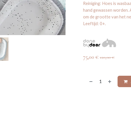
Reiniging: Hoes is wasbaa
hand gewassen worden. Af
om de grootte van het ne
Leeftijd: 0+.
75,00
€
120,00
€