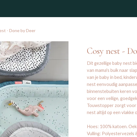
winkel
est - Done by Deer
Cosy nest - D
Dit gezellige baby nest bi
van mama's buik naar slap
van je baby in bed, kinde
nest eenvoudig aanpassen
binnenstebuiten keren v
voor een veilige, goedge
Touwstopper zorgt voor e
nest altijd op een vlakke
Hoes: 100% katoen. Oeko
Vulling: Polyestervezels