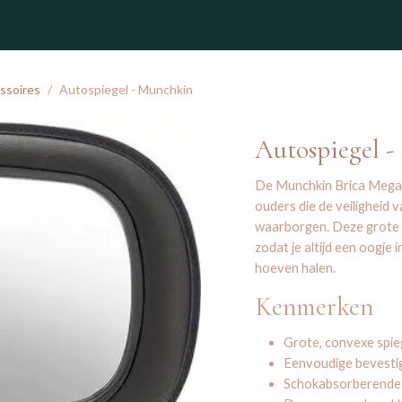
winkel
ssoires
Autospiegel - Munchkin
Autospiegel 
De Munchkin Brica Mega 
ouders die de veiligheid v
waarborgen. Deze grote au
zodat je altijd een oogje 
hoeven halen.
Kenmerken
Grote, convexe spie
Eenvoudige bevestig
Schokabsorberende c