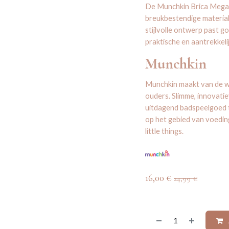
De Munchkin Brica Mega 
breukbestendige material
stijlvolle ontwerp past g
praktische en aantrekkeli
Munchkin
Munchkin maakt van de we
ouders. Slimme, innovatie
uitdagend badspeelgoed t
op het gebied van voeding
little things.
16,00
€
24,99
€