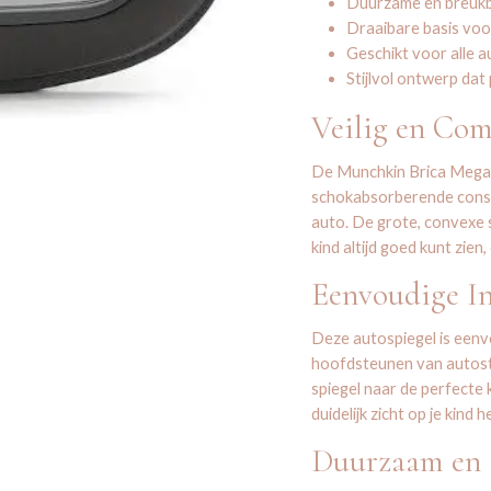
Duurzame en breukb
Draaibare basis voo
Geschikt voor alle 
Stijlvol ontwerp dat p
Veilig en Com
De Munchkin Brica Mega 
schokabsorberende constru
auto. De grote, convexe s
kind altijd goed kunt zien,
Eenvoudige In
Deze autospiegel is eenv
hoofdsteunen van autosto
spiegel naar de perfecte k
duidelijk zicht op je kind h
Duurzaam en S