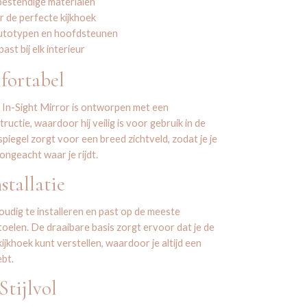
estendige materialen
r de perfecte kijkhoek
autotypen en hoofdsteunen
ast bij elk interieur
fortabel
In-Sight Mirror is ontworpen met een
ctie, waardoor hij veilig is voor gebruik in de
piegel zorgt voor een breed zichtveld, zodat je je
 ongeacht waar je rijdt.
stallatie
oudig te installeren en past op de meeste
elen. De draaibare basis zorgt ervoor dat je de
ijkhoek kunt verstellen, waardoor je altijd een
ebt.
tijlvol