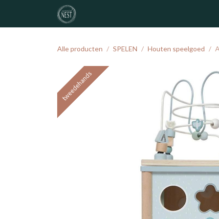
Overslaan naar inhoud
noordNEST
geboortelijst
atelier
Alle producten
SPELEN
Houten speelgoed
A
tweedehands
tweedehands