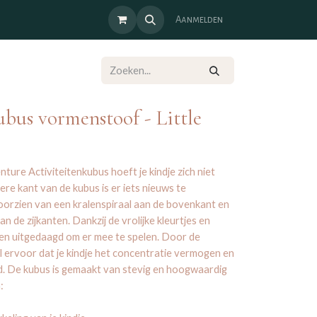
Aanmelden
ubus vormenstoof - Little
ture Activiteitenkubus hoeft je kindje zich niet
ere kant van de kubus is er iets nieuws te
oorzien van een kralenspiraal aan de bovenkant en
an de zijkanten. Dankzij de vrolijke kleurtjes en
den uitgedaagd om er mee te spelen. Door de
el ervoor dat je kindje het concentratie vermogen en
. De kubus is gemaakt van stevig en hoogwaardig
n: