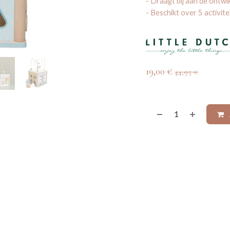
- Draagt bij aan de ontwik
- Beschikt over 5 activite
19,00
€
44,95
€