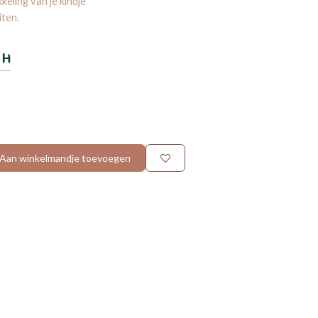
keling van je kindje
iten.
Aan winkelmandje toevoegen