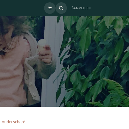
Aanmelden
air ouderschap?