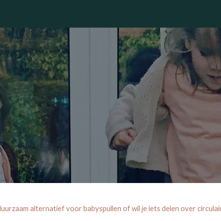
winkel
duurzaam alternatief voor babyspullen of wil je iets delen over circul