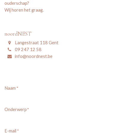
ouderschap?
Wij horen het graag.
noordNEST
Langestraat 118 Gent
09 247 12 58
info@noordnest.be
Naam
*
Onderwerp
*
E-mail
*