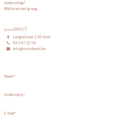
ouderschap?
Wij horen het graag.
noordNEST
Langestraat 118 Gent
09 247 12 58
info@noordnest.be
Naam
*
Onderwerp
*
E-mail
*