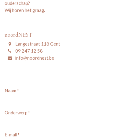
ouderschap?
Wij horen het graag.
noordNEST
Langestraat 118 Gent
09 247 12 58
info@noordnest.be
Naam
*
Onderwerp
*
E-mail
*