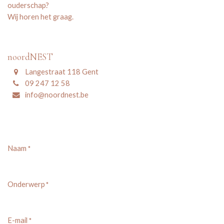
ouderschap?
Wij horen het graag.
noordNEST
Langestraat 118 Gent
09 247 12 58
info@noordnest.be
Naam
*
Onderwerp
*
E-mail
*