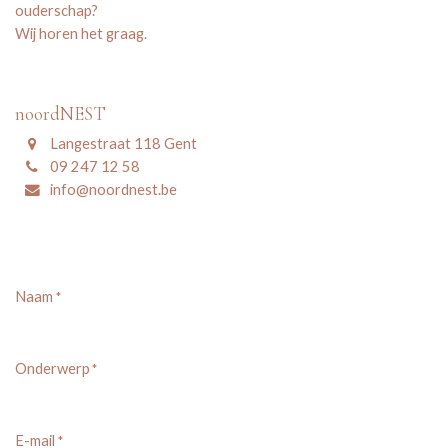
ouderschap?
Wij horen het graag.
noordNEST
Langestraat 118 Gent
09 247 12 58
info@noordnest.be
Naam
*
Onderwerp
*
E-mail
*