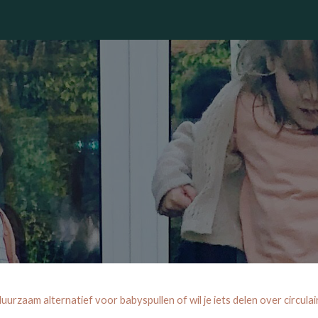
winkel
duurzaam alternatief voor babyspullen of wil je iets delen over circul