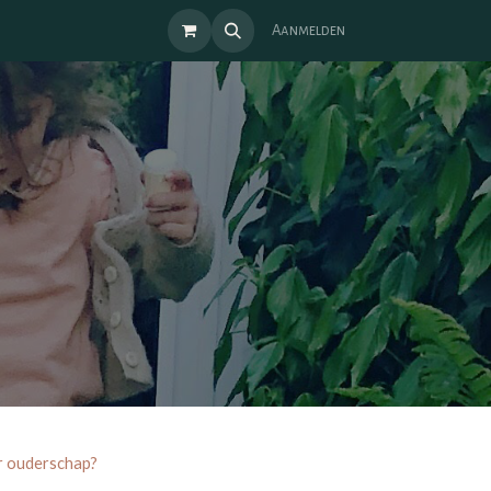
Aanmelden
air ouderschap?