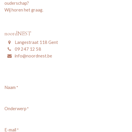
ouderschap?
Wij horen het graag.
noordNEST
Langestraat 118 Gent
09 247 12 58
info@noordnest.be
Naam
*
Onderwerp
*
E-mail
*