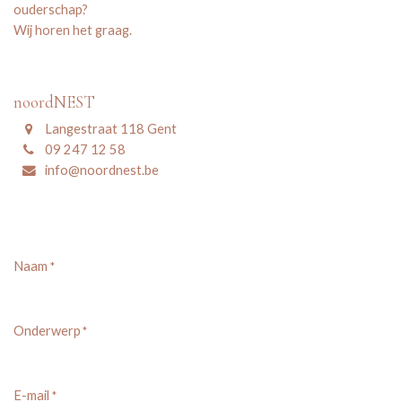
ouderschap?
Wij horen het graag.
noordNEST
Langestraat 118 Gent
09 247 12 58
info@noordnest.be
Naam
*
Onderwerp
*
E-mail
*