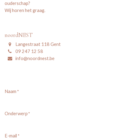
ouderschap?
Wij horen het graag.
noordNEST
Langestraat 118 Gent
09 247 12 58
info@noordnest.be
Naam
*
Onderwerp
*
E-mail
*